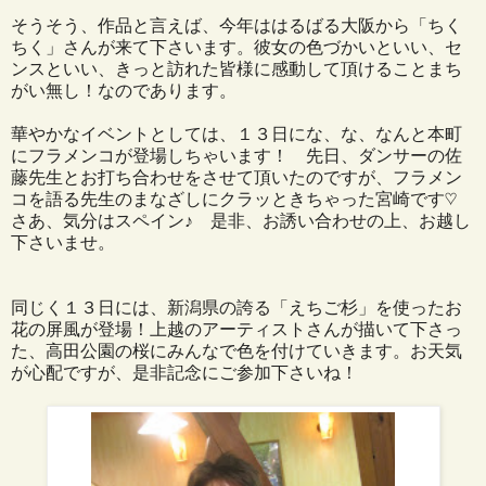
そうそう、作品と言えば、今年ははるばる大阪から「ちく
ちく」さんが来て下さいます。彼女の色づかいといい、セ
ンスといい、きっと訪れた皆様に感動して頂けることまち
がい無し！なのであります。
華やかなイベントとしては、１３日にな、な、なんと本町
にフラメンコが登場しちゃいます！ 先日、ダンサーの佐
藤先生とお打ち合わせをさせて頂いたのですが、フラメン
コを語る先生のまなざしにクラッときちゃった宮崎です♡
さあ、気分はスペイン♪ 是非、お誘い合わせの上、お越し
下さいませ。
同じく１３日には、新潟県の誇る「えちご杉」を使ったお
花の屏風が登場！上越のアーティストさんが描いて下さっ
た、高田公園の桜にみんなで色を付けていきます。お天気
が心配ですが、是非記念にご参加下さいね！