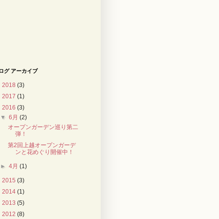
ログ アーカイブ
►
2018
(3)
►
2017
(1)
▼
2016
(3)
▼
6月
(2)
オープンガーデン巡り第二
弾！
第2回上越オープンガーデ
ンと花めぐり開催中！
►
4月
(1)
►
2015
(3)
►
2014
(1)
►
2013
(5)
►
2012
(8)