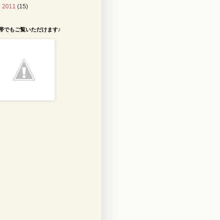
►
2011
(15)
帯でもご覧いただけます♪