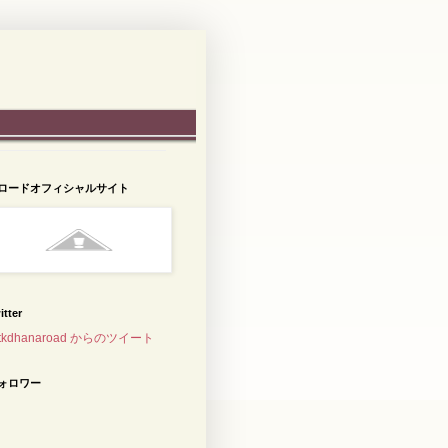
ロードオフィシャルサイト
itter
tkdhanaroad からのツイート
ォロワー