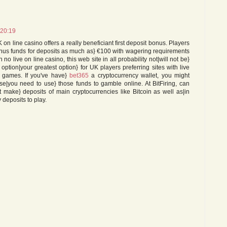
20:19
K on line casino offers a really beneficiant first deposit bonus. Players
nus funds for deposits as much as} €100 with wagering requirements
h no live on line casino, this web site in all probability not|will not be}
 option|your greatest option} for UK players preferring sites with live
o games. If you've have}
bet365
a cryptocurrency wallet, you might
use|you need to use} those funds to gamble online. At BitFiring, can
make} deposits of main cryptocurrencies like Bitcoin as well as|in
 deposits to play.